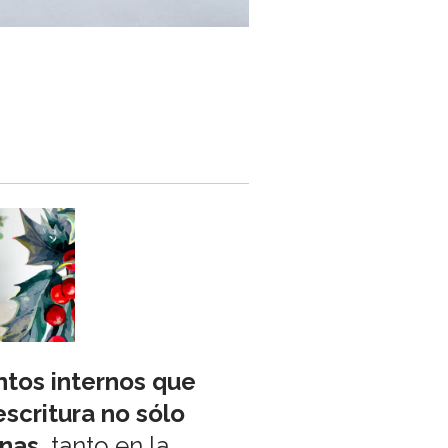
entos internos que
scritura no sólo
onas
, tanto en la