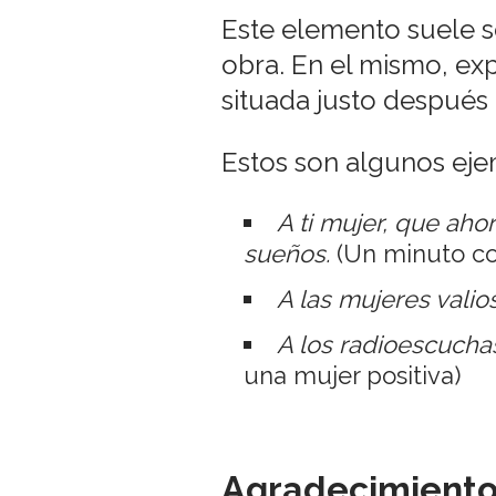
Este elemento suele se
obra. En el mismo, exp
situada justo después 
Estos son algunos eje
A ti mujer, que aho
sueños.
(Un minuto co
A las mujeres vali
A los radioescucha
una mujer positiva)
Agradecimiento