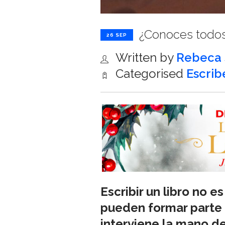
¿Conoces todos 
26 SEP
Written by
Rebeca
Categorised
Escrib
Escribir un libro no 
pueden formar parte d
interviene la mano de